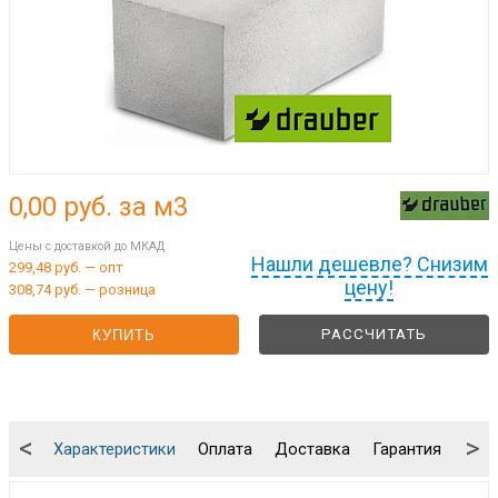
0,00
руб. за м3
Цены с доставкой до МКАД
Нашли дешевле? Снизим
299,48 руб. — опт
цену!
308,74 руб. — розница
РАССЧИТАТЬ
КУПИТЬ
<
>
Характеристики
Оплата
Доставка
Гарантия
Упа