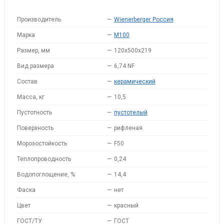
Производитель
—
Wienerberger Россия
Марка
—
M100
Размер, мм
—
120x500x219
Вид размера
—
6,74 NF
Состав
—
керамический
Масса, кг
—
10,5
Пустотность
—
пустотелый
Поверхность
—
рифленая
Морозостойкость
—
F50
Теплопроводность
—
0,24
Водопоглощение, %
—
14,4
Фаска
—
нет
Цвет
—
красный
ГОСТ/ТУ
—
ГОСТ