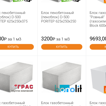
к пенобетонный
Блок пенобетонный
Блок газ
облок) D-500
(пеноблок) D-500
"Ровный"
TEP 625x250x375
PORITEP 625х250х250
(газосили
Block 600
00
3200
9693,0
Р
за 1 м3
Р
за 1 м3
КУПИТЬ
КУПИТЬ
к газобетонный
Блок газобетонный
Блок газ