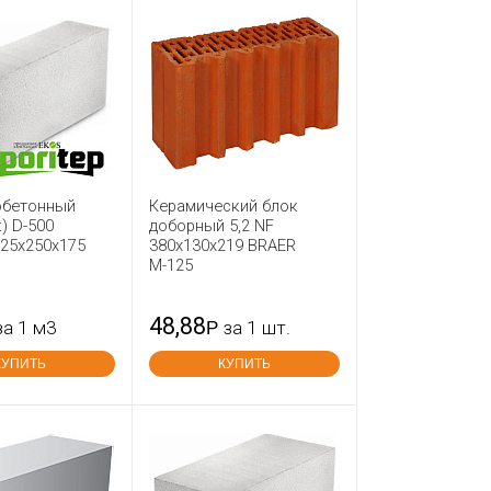
обетонный
Керамический блок
) D-500
доборный 5,2 NF
625х250х175
380х130х219 BRAER
М-125
48,88
за 1 м3
Р
за 1 шт.
КУПИТЬ
КУПИТЬ