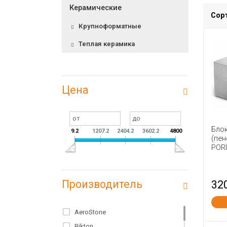
Керамические
Сор
Крупноформатные
Теплая керамика
Цена
Бло
9.2
1207.2
2404.2
3602.2
4800
(пен
PORI
Производитель
32
AeroStone
Bikton