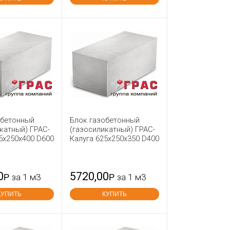
обетонный
Блок газобетонный
катный) ГРАС-
(газосиликатный) ГРАС-
5x250x400 D600
Калуга 625x250x350 D400
0
5720,00
Р
за 1 м3
Р
за 1 м3
КУПИТЬ
КУПИТЬ