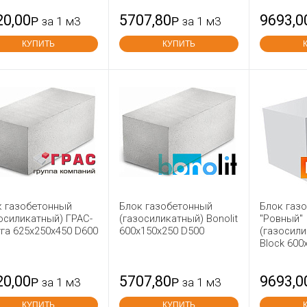
20,00
5707,80
9693,0
Р
за 1 м3
Р
за 1 м3
КУПИТЬ
КУПИТЬ
к газобетонный
Блок газобетонный
Блок газ
осиликатный) ГРАС-
(газосиликатный) Bonolit
"Ровный"
га 625x250x450 D600
600x150x250 D500
(газосили
Block 600
20,00
5707,80
9693,0
Р
за 1 м3
Р
за 1 м3
КУПИТЬ
КУПИТЬ