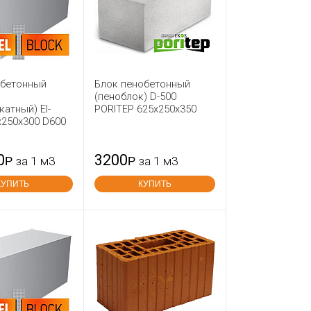
обетонный
Блок пенобетонный
(пеноблок) D-500
катный) El-
PORITEP 625x250x350
х250х300 D600
0
3200
Р
за 1 м3
Р
за 1 м3
КУПИТЬ
КУПИТЬ