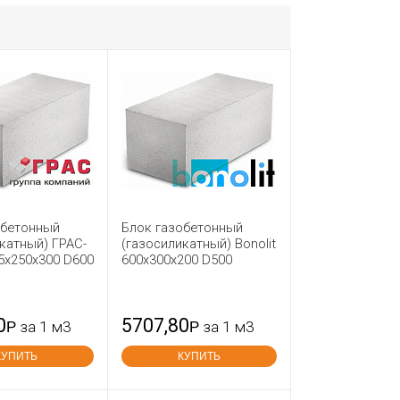
обетонный
Блок газобетонный
катный) ГРАС-
(газосиликатный) Bonolit
5x250x300 D600
600x300x200 D500
0
5707,80
Р
за 1 м3
Р
за 1 м3
КУПИТЬ
КУПИТЬ