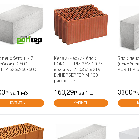
к пенобетонный
Керамический блок
Блок пен
облок) D-500
POROTHERM-25М 10,7NF
(пеноблок
TEP 625x250x500
красный 250x375x219
PORITEP 
ВИНЕРБЕРГЕР М-100
рифленый
00
163,29
3300
Р
за 1 м3
Р
за 1 шт.
Р
КУПИТЬ
КУПИТЬ