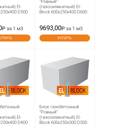
"Ровный"
катный) El-
(газосиликатный) El-
х250х400 D500
Block 600х250х400 D600
0
9693,00
Р
за 1 м3
Р
за 1 м3
КУПИТЬ
КУПИТЬ
обетонный
Блок газобетонный
"Ровный"
катный) El-
(газосиликатный) El-
х250х400 D400
Block 600х250х300 D500