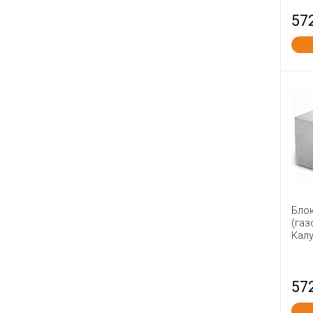
57
Бло
(газ
Калу
57