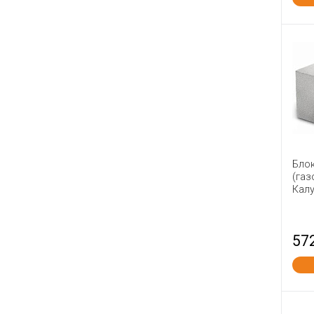
Бло
(газ
Калу
57