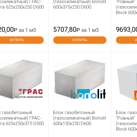
осиликатный) ГРАС-
(газосиликатный) Bonolit
"Ровный"
га 625x250x250 D600
600x375x250 D600
(газосили
Block 600
20,00
5707,80
9693,0
Р
за 1 м3
Р
за 1 м3
КУПИТЬ
КУПИТЬ
к газобетонный
Блок газобетонный
Блок газ
осиликатный) ГРАС-
(газосиликатный) Bonolit
"Ровный"
га 625x250x375 D500
600x150x250 D600
(газосили
Block 600