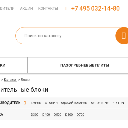
+7 495 032-14-80
ДИТЕЛИ
АКЦИИ
КОНТАКТЫ
ОКИ
ПАЗОГРЕБНЕВЫЕ ПЛИТЫ
я
>
Каталог
>
Блоки
оительные блоки
ЗВОДИТЕЛЬ
ГЖЕЛЬ
СТАЛИНГРАДСКИЙ КАМЕНЬ
AEROSTONE
BIKTON
PORITEP
WIENERBERGER
YTONG
КА
D300
D400
D500
D600
D700