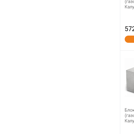
(газ
Калу
57
Бло
(газ
Калу