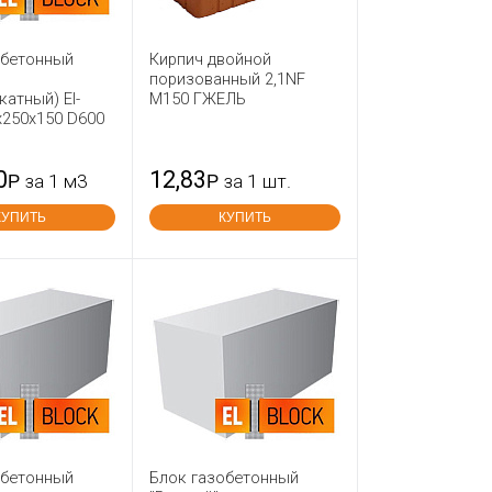
обетонный
Кирпич двойной
поризованный 2,1NF
катный) El-
М150 ГЖЕЛЬ
х250х150 D600
0
12,83
Р
за 1 м3
Р
за 1 шт.
КУПИТЬ
КУПИТЬ
обетонный
Блок газобетонный