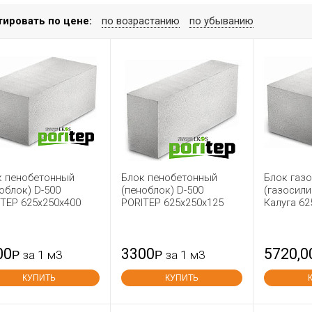
тировать по цене:
по возрастанию
по убыванию
к пенобетонный
Блок пенобетонный
Блок газ
облок) D-500
(пеноблок) D-500
(газосили
TEP 625x250x400
PORITEP 625х250х125
Калуга 62
00
3300
5720,0
Р
за 1 м3
Р
за 1 м3
КУПИТЬ
КУПИТЬ