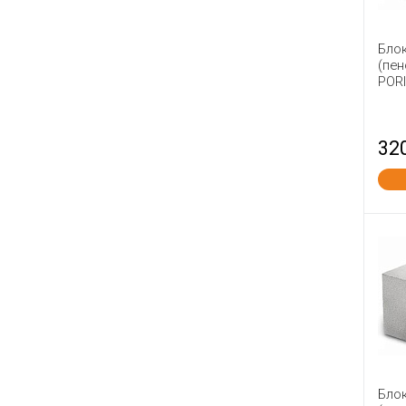
Бло
(пен
PORI
32
Бло