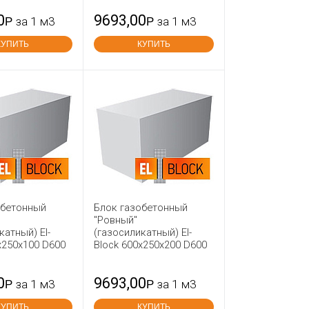
0
9693,00
Р
за 1 м3
Р
за 1 м3
КУПИТЬ
КУПИТЬ
обетонный
Блок газобетонный
"Ровный"
катный) El-
(газосиликатный) El-
х250х100 D600
Block 600х250х200 D600
0
9693,00
Р
за 1 м3
Р
за 1 м3
КУПИТЬ
КУПИТЬ