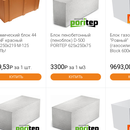
амический блок 44
Блок пенобетонный
Блок газ
NF красный
(пеноблок) D-500
"Ровный"
250x219 М-125
PORITEP 625x250x75
(газосили
ЛЬ!
Block 600
9,53
3300
9693,0
Р
за 1 шт.
Р
за 1 м3
КУПИТЬ
КУПИТЬ