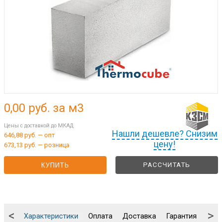
0,00
руб. за м3
Цены с доставкой до МКАД
Нашли дешевле? Снизим
646,88 руб. — опт
цену!
673,13 руб. — розница
РАССЧИТАТЬ
КУПИТЬ
<
>
Характеристики
Оплата
Доставка
Гарантия
Упа