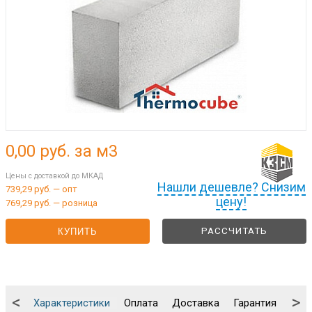
0,00
руб. за м3
Цены с доставкой до МКАД
Нашли дешевле? Снизим
739,29 руб. — опт
цену!
769,29 руб. — розница
РАССЧИТАТЬ
КУПИТЬ
<
>
Характеристики
Оплата
Доставка
Гарантия
Упа