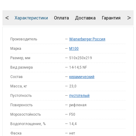
<
>
Характеристики
Оплата
Доставка
Гарантия
Упа
Производитель
—
Wienerberger Россия
Марка
—
M100
Размер, мм
—
510x250x219
Вид размера
—
14-14,5 NF
Состав
—
керамический
Масса, кг
—
23,0
Пустотность
—
пустотелый
Поверхность
—
рифленая
Морозостойкость
—
F50
Водопоглощение, %
—
14,4
Фаска
—
нет