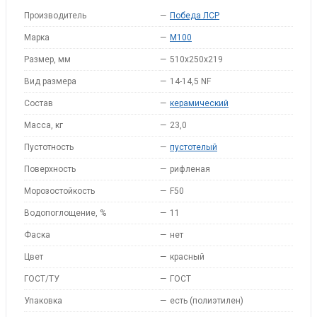
Производитель
—
Победа ЛСР
Марка
—
M100
Размер, мм
—
510x250x219
Вид размера
—
14-14,5 NF
Состав
—
керамический
Масса, кг
—
23,0
Пустотность
—
пустотелый
Поверхность
—
рифленая
Морозостойкость
—
F50
Водопоглощение, %
—
11
Фаска
—
нет
Цвет
—
красный
ГОСТ/ТУ
—
ГОСТ
Упаковка
—
есть (полиэтилен)