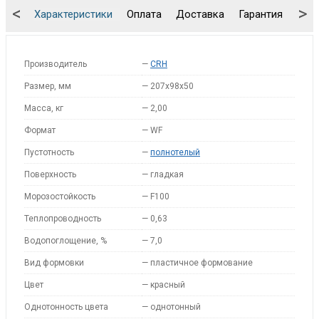
<
>
Характеристики
Оплата
Доставка
Гарантия
Упа
Производитель
—
CRH
Размер, мм
—
207x98x50
Масса, кг
—
2,00
Формат
—
WF
Пустотность
—
полнотелый
Поверхность
—
гладкая
Морозостойкость
—
F100
Теплопроводность
—
0,63
Водопоглощение, %
—
7,0
Вид формовки
—
пластичное формование
Цвет
—
красный
Однотонность цвета
—
однотонный