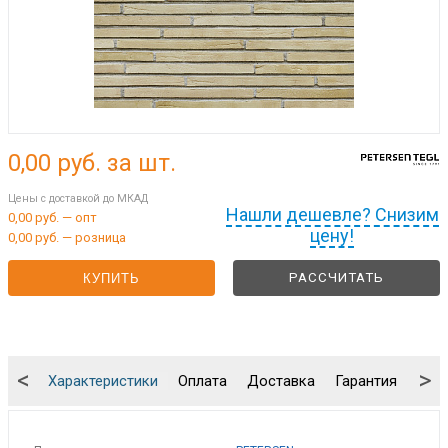
0,00
руб. за шт.
Цены с доставкой до МКАД
Нашли дешевле? Снизим
0,00 руб. — опт
цену!
0,00 руб. — розница
РАССЧИТАТЬ
КУПИТЬ
<
>
Характеристики
Оплата
Доставка
Гарантия
Упа