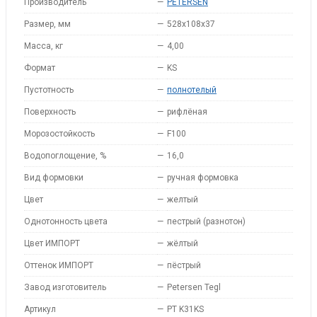
Производитель
—
PETERSEN
Размер, мм
—
528x108x37
Масса, кг
—
4,00
Формат
—
KS
Пустотность
—
полнотелый
Поверхность
—
рифлёная
Морозостойкость
—
F100
Водопоглощение, %
—
16,0
Вид формовки
—
ручная формовка
Цвет
—
желтый
Однотонность цвета
—
пестрый (разнотон)
Цвет ИМПОРТ
—
жёлтый
Оттенок ИМПОРТ
—
пёстрый
Завод изготовитель
—
Petersen Tegl
Артикул
—
PT K31KS