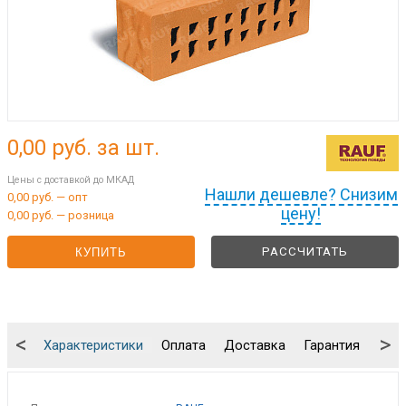
0,00
руб. за шт.
Цены с доставкой до МКАД
Нашли дешевле? Снизим
0,00 руб. — опт
цену!
0,00 руб. — розница
РАССЧИТАТЬ
КУПИТЬ
<
>
Характеристики
Оплата
Доставка
Гарантия
Упа