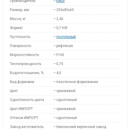
Производитель
—
RAUF
Размер, мм
—
250x85x65
Масса, кг
—
2,40
Формат
—
0,7 НФ
Пустотность
—
пустотелый
Поверхность
—
рифлёная
Морозостойкость
—
F100
Теплопроводность
—
0,70
Водопоглощение, %
—
4,0
Вид формовки
—
пластичное формование
Цвет
—
оранжевый
Однотонность цвета
—
однотонный
Цвет ИМПОРТ
—
оранжевый
Оттенок ИМПОРТ
—
однотонный
Завод изготовитель
—
Никольский кирпичный завод