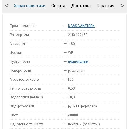
<
>
Характеристики
Оплата
Доставка
Гарантия
Упа
Производитель
—
DAAS BAKSTEEN
Размер, мм
—
215x102x52
Масса, кг
—
1,80
Формат
—
WF
Пустотность
—
полнотелый
Поверхность
—
рифлёная
Морозостойкость
—
F50
Теплопроводность
—
0,53
Водопоглощение, %
—
10,0
Вид формовки
—
ручная формовка
Цвет
—
синий
Однотонность цвета
—
пестрый (разнотон)