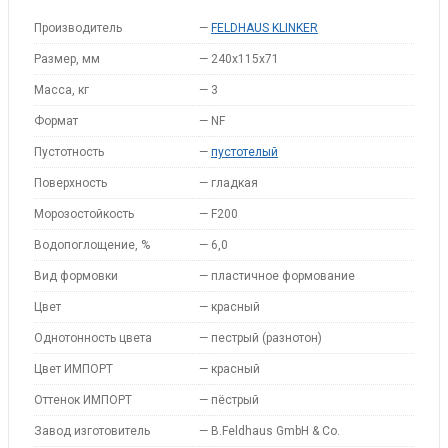
Производитель
—
FELDHAUS KLINKER
Размер, мм
—
240x115x71
Масса, кг
—
3
Формат
—
NF
Пустотность
—
пустотелый
Поверхность
—
гладкая
Морозостойкость
—
F200
Водопоглощение, %
—
6,0
Вид формовки
—
пластичное формование
Цвет
—
красный
Однотонность цвета
—
пестрый (разнотон)
Цвет ИМПОРТ
—
красный
Оттенок ИМПОРТ
—
пёстрый
Завод изготовитель
—
B.Feldhaus GmbH & Co.