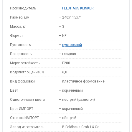
Производитель
—
FELDHAUS KLINKER
Размер, мм
—
240x115x71
Масса, кг
—
3
Формат
—
NF
Пустотность
—
пустотелый
Поверхность
—
гладкая
Морозостойкость
—
F200
Водопоглощение, %
—
6,0
Вид формовки
—
пластичное формование
Цвет
—
коричневый
Однотонность цвета
—
пестрый (разнотон)
Цвет ИМПОРТ
—
коричневый
Оттенок ИМПОРТ
—
пёстрый
Завод изготовитель
—
B.Feldhaus GmbH & Co.