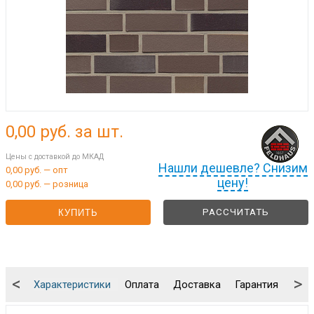
0,00
руб. за шт.
Цены с доставкой до МКАД
Нашли дешевле? Снизим
0,00 руб. — опт
цену!
0,00 руб. — розница
РАССЧИТАТЬ
КУПИТЬ
<
>
Характеристики
Оплата
Доставка
Гарантия
Упа