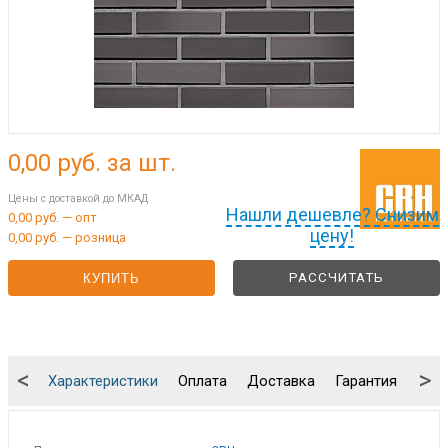
0,00
руб. за шт.
Цены с доставкой до МКАД
Нашли дешевле? Снизим
0,00 руб. — опт
цену!
0,00 руб. — розница
РАССЧИТАТЬ
КУПИТЬ
<
>
Характеристики
Оплата
Доставка
Гарантия
Упа