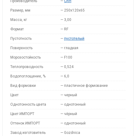
Производитель
—
CRH
Размер, мм
—
250x120x65
Масса, кг
—
3,00
Формат
—
RF
Пустотность
—
пустотелый
Поверхность
—
гладкая
Морозостойкость
—
F100
Теплопроводность
—
0,524
Водопоглощение, %
—
6,0
Вид формовки
—
пластичное формование
Цвет
—
черный
Однотонность цвета
—
однотонный
Цвет ИМПОРТ
—
чёрный
Оттенок ИМПОРТ
—
однотонный
Завод изготовитель
—
Gozdnica