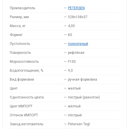
Производитель
—
PETERSEN
Размер, мм
—
528x108x37
Масса, кг
—
4,00
Формат
—
KS
Пустотность
—
полнотелый
Поверхность
—
рифлёная
Морозостойкость
—
F100
Водопоглощение, %
—
9,0
Вид формовки
—
ручная формовка
Цвет
—
желтый
Однотонность цвета
—
пестрый (разнотон)
Цвет ИМПОРТ
—
жёлтый
Оттенок ИМПОРТ
—
пёстрый
Завод изготовитель
—
Petersen Tegl