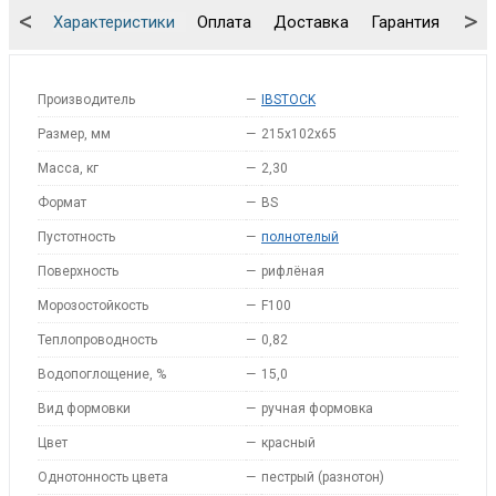
<
>
Характеристики
Оплата
Доставка
Гарантия
Упа
Производитель
—
IBSTOCK
Размер, мм
—
215x102x65
Масса, кг
—
2,30
Формат
—
BS
Пустотность
—
полнотелый
Поверхность
—
рифлёная
Морозостойкость
—
F100
Теплопроводность
—
0,82
Водопоглощение, %
—
15,0
Вид формовки
—
ручная формовка
Цвет
—
красный
Однотонность цвета
—
пестрый (разнотон)