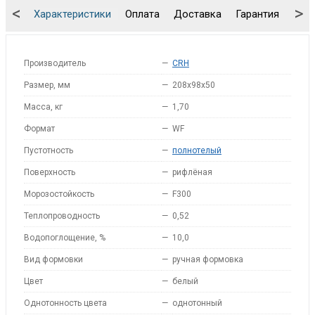
<
>
Характеристики
Оплата
Доставка
Гарантия
Упа
Производитель
—
CRH
Размер, мм
—
208x98x50
Масса, кг
—
1,70
Формат
—
WF
Пустотность
—
полнотелый
Поверхность
—
рифлёная
Морозостойкость
—
F300
Теплопроводность
—
0,52
Водопоглощение, %
—
10,0
Вид формовки
—
ручная формовка
Цвет
—
белый
Однотонность цвета
—
однотонный