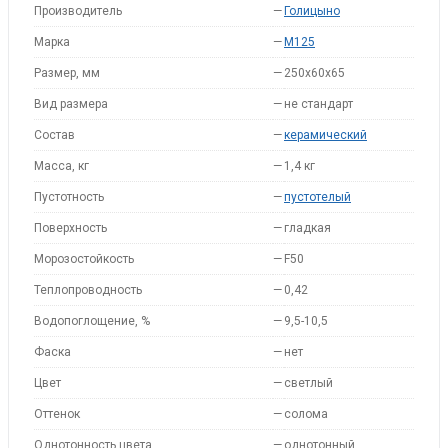
Производитель
—
Голицыно
Марка
—
M125
Размер, мм
—
250х60х65
Вид размера
—
не стандарт
Состав
—
керамический
Масса, кг
—
1,4 кг
Пустотность
—
пустотелый
Поверхность
—
гладкая
Морозостойкость
—
F50
Теплопроводность
—
0,42
Водопоглощение, %
—
9,5-10,5
Фаска
—
нет
Цвет
—
светлый
Оттенок
—
солома
Однотонность цвета
—
однотонный