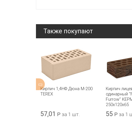
Также покупают
евой
Кирпич 1,4НФ Дюна М-200
Кирпич лице
 Гладкий
TEREX
одинарный "
КЕРМА
Furrow" КЕ
250х120х65
57,01
55
шт.
Р
за 1 шт.
Р
за 1 