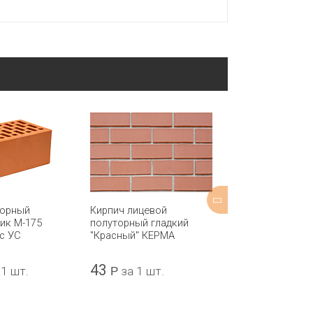
торный
Кирпич лицевой
Кирпич ЕВРО 
ик М-175
полуторный гладкий
М-150 TEREX
с УС
"Красный" КЕРМА
43
11,8
 1 шт.
Р
за 1 шт.
Р
за 1