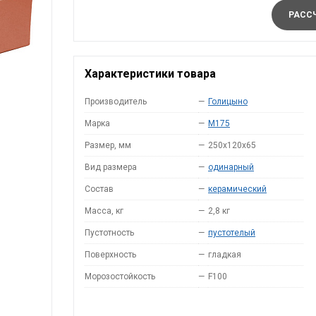
РАССЧ
Характеристики товара
Производитель
—
Голицыно
Марка
—
M175
Размер, мм
—
250x120x65
Вид размера
—
одинарный
Состав
—
керамический
Масса, кг
—
2,8 кг
Пустотность
—
пустотелый
Поверхность
—
гладкая
Морозостойкость
—
F100