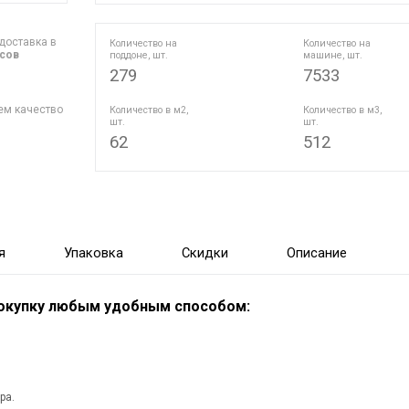
доставка в
Количество на
Количество на
асов
поддоне, шт.
машине, шт.
279
7533
ем качество
Количество в м2,
Количество в м3,
шт.
шт.
62
512
я
Упаковка
Скидки
Описание
покупку любым удобным способом:
ра.