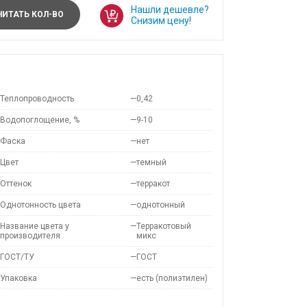
Нашли дешевле?
ИТАТЬ КОЛ-ВО
Снизим цену!
Теплопроводность
—
0,42
Водопоглощение, %
—
9-10
Фаска
—
нет
Цвет
—
темный
Оттенок
—
терракот
Однотонность цвета
—
однотонный
Название цвета у
—
Терракотовый
производителя
микс
ГОСТ/ТУ
—
ГОСТ
Упаковка
—
есть (полиэтилен)