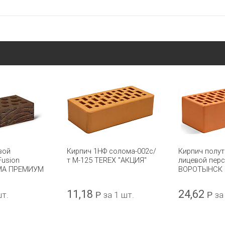
вой
Кирпич 1НФ солома-002с/
Кирпич полу
Fusion
т М-125 TEREX "АКЦИЯ"
лицевой перс
РМА ПРЕМИУМ
ВОРОТЫНСК 
11,18
24,62
шт.
Р
за 1 шт.
Р
за