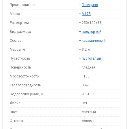
Производитель
—
Голицыно
Марка
—
M175
Размер, мм
—
250x120x88
Вид размера
—
полуторный
Состав
—
керамический
Масса, кг
—
3,2 кг
Пустотность
—
пустотелый
Поверхность
—
гладкая
Морозостойкость
—
F100
Теплопроводность
—
0,42
Водопоглощение, %
—
9,5-10,5
Фаска
—
нет
Цвет
—
светлый
Оттенок
—
солома