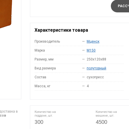
РАССЧ
Характеристики товара
Производитель
—
Мценск
Марка
—
M150
Размер, мм
—
250x120x88
Вид размера
—
полуторный
Состав
—
сухопресс
Масса, кг
—
4
доставка в
Количество на
Количество на
асов
поддоне, шт.
машине, шт.
300
4500