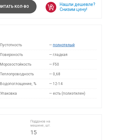
Нашли дешевле?
ИТАТЬ КОЛ-ВО
Снизим цену!
Пустотность
—
полнотелый
Поверхность
—
гладкая
Морозостойкость
—
F50
Теплопроводность
—
0,68
Водопоглощение, %
—
12-14
Упаковка
—
есть (полиэтилен)
Поддонов на
машине, шт.
15