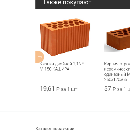
Также покупают
оительный
Кирпич двойной 2,1NF
Кирпич стро
ий
М-150 КАШИРА
керамически
 одинарный
одинарный М
ьс 250x120x65
250x120x65
19,61
57
а 1 шт.
Р
за 1 шт.
Р
за 1 
Каталог продукции