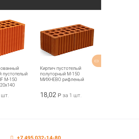
зованный
Кирпич пустотелый
Кирпич пусто
й пустотелый
полуторный М-150
полуторный М
NF М-150
МИХНЕВО рифленый
КАШИРА рифл
120x140
18,02
17,98
 шт.
Р
за 1 шт.
Р
за 
+7 495 032-14-80