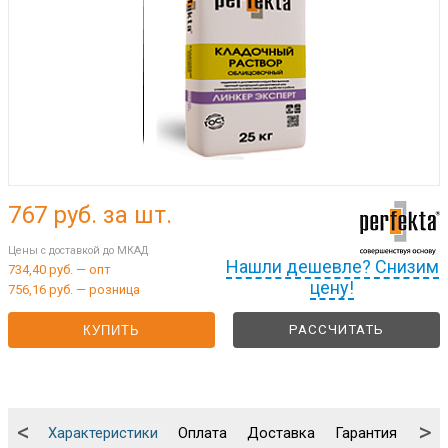
767
руб. за шт.
Цены с доставкой до МКАД
Нашли дешевле? Снизим
734,40 руб. — опт
цену!
756,16 руб. — розница
РАССЧИТАТЬ
КУПИТЬ
<
>
Характеристики
Оплата
Доставка
Гарантия
Упа