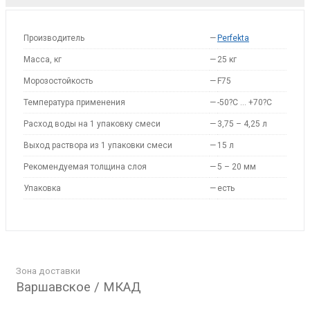
Производитель
—
Perfekta
Масса, кг
—
25 кг
Морозостойкость
—
F75
Температура применения
—
-50?С … +70?С
Расход воды на 1 упаковку смеси
—
3,75 – 4,25 л
Выход раствора из 1 упаковки смеси
—
15 л
Рекомендуемая толщина слоя
—
5 – 20 мм
Упаковка
—
есть
Зона доставки
Варшавское / МКАД