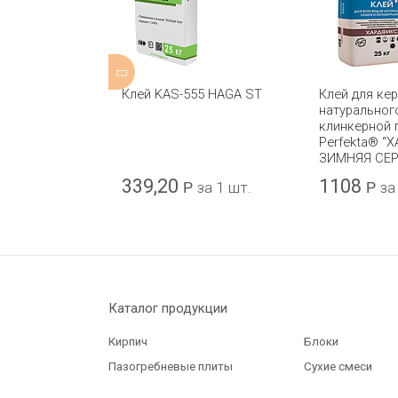
лого мрамора,
Клей KAS-555 HAGA ST
Клей для ке
заики
натуральног
“ХАРДФИКС
клинкерной 
г
Perfekta® “
ЗИМНЯЯ СЕ
339,20
1108
 1 шт.
Р
за 1 шт.
Р
за
Каталог продукции
Кирпич
Блоки
Пазогребневые плиты
Сухие смеси