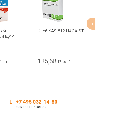
лей
Клей KAS-512 HAGA ST
Клей для кер
ТАНДАРТ"
плитки и укла
керамогранит
Perfekta® “С
(Новая рецепт
135,68
340
1 шт.
Р
за 1 шт.
Р
за 1 
+7 495 032-14-80
заказать звонок