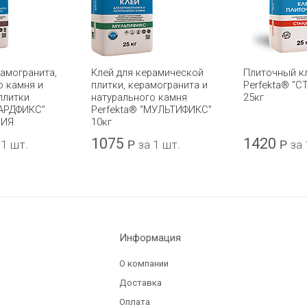
рамогранита,
Клей для керамической
Плиточный к
о камня и
плитки, керамогранита и
Perfekta® "С
плитки
натурального камня
25кг
ХАРДФИКС”
Perfekta® “МУЛЬТИФИКС”
РИЯ
10кг
1075
1420
 1 шт.
Р
за 1 шт.
Р
за 
Информация
О компании
Доставка
Оплата