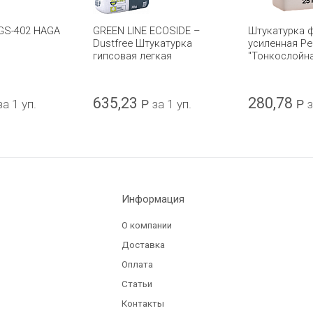
GS-402 HAGA
GREEN LINE ECOSIDE –
Штукатурка 
Dustfree Штукатурка
усиленная Pe
гипсовая легкая
"Тонкослойн
635,23
280,78
за 1 уп.
Р
за 1 уп.
Р
з
Информация
О компании
Доставка
Оплата
Статьи
Контакты