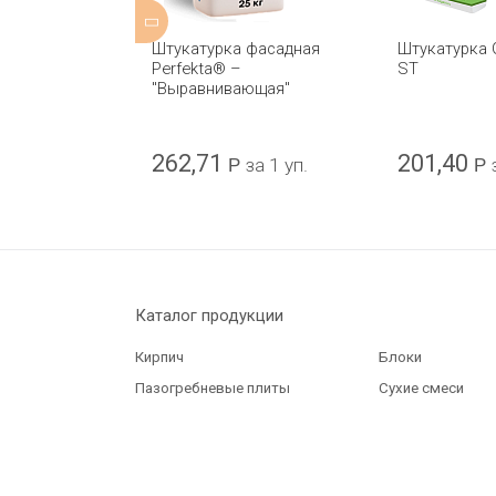
 HAGA ST
Штукатурка фасадная
Штукатурка 
S-455
Perfekta® –
ST
"Выравнивающая"
262,71
201,40
за 1 уп.
Р
за 1 уп.
Р
Каталог продукции
Кирпич
Блоки
Пазогребневые плиты
Сухие смеси