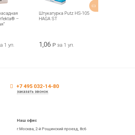
фасадная
Штукатурка Putz HS-105
Штукатурка д
rfekta® –
HAGA ST
Perfekta® – 
ая"
1,06
530,98
а 1 уп.
Р
за 1 уп.
Р
з
+7 495 032-14-80
заказать звонок
Наш офис
г.Москва, 2-й Рощинский проезд, 8с6