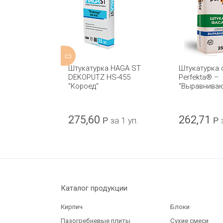
 HAGA ST
Штукатурка HAGA ST
Штукатурка 
S-410 25 кг
DEKOPUTZ HS-455
Perfekta® –
"Короед"
"Выравнива
275,60
262,71
за 1 уп.
Р
за 1 уп.
Р
Каталог продукции
Кирпич
Блоки
Пазогребневые плиты
Сухие смеси