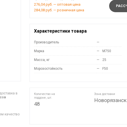
276,04 руб. — оптовая цена
РАССЧ
284,08 руб. — розничная цена
Характеристики товара
Производитель
—
Марка
—
M750
Масса, кг
—
25
Морозостойкость
—
F50
доставка в
Количество на
Зона доставки
асов
поддоне, шт.
Новорязанск
48
ем качество