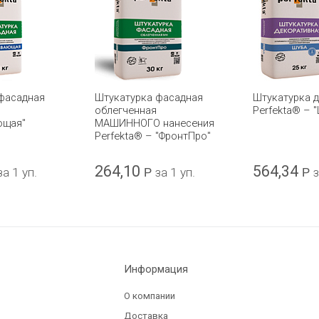
фасадная
Штукатурка фасадная
Штукатурка 
облегченная
Perfekta® – 
ющая"
МАШИННОГО нанесения
Perfekta® – "ФронтПро"
264,10
564,34
за 1 уп.
Р
за 1 уп.
Р
з
Информация
О компании
Доставка