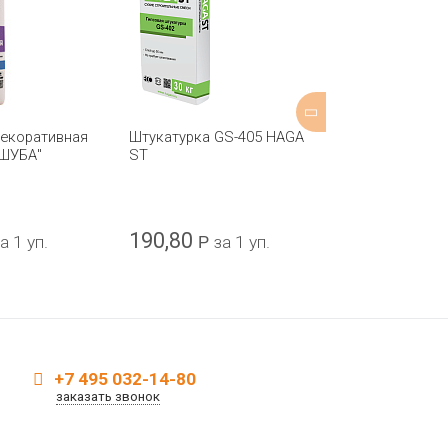
декоративная
Штукатурка GS-405 HAGA
Штукатурка 
"ШУБА"
ST
AUBENPUTZ P
420 25 кг
190,80
238,50
а 1 уп.
Р
за 1 уп.
Р
з
+7 495 032-14-80
заказать звонок