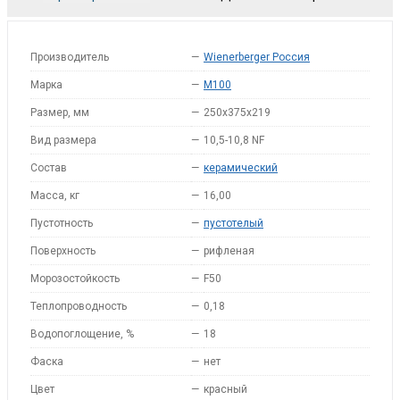
Производитель
—
Wienerberger Россия
Марка
—
M100
Размер, мм
—
250x375x219
Вид размера
—
10,5-10,8 NF
Состав
—
керамический
Масса, кг
—
16,00
Пустотность
—
пустотелый
Поверхность
—
рифленая
Морозостойкость
—
F50
Теплопроводность
—
0,18
Водопоглощение, %
—
18
Фаска
—
нет
Цвет
—
красный