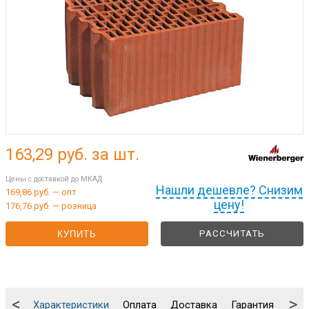
163,29
руб. за шт.
Цены с доставкой до МКАД
Нашли дешевле? Снизим
169,86 руб. — опт
цену!
176,76 руб. — розница
РАССЧИТАТЬ
КУПИТЬ
<
>
Характеристики
Оплата
Доставка
Гарантия
Упа