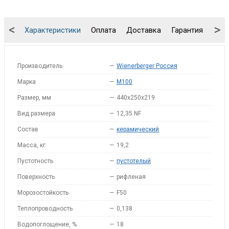
<
>
Характеристики
Оплата
Доставка
Гарантия
Упа
Производитель
—
Wienerberger Россия
Марка
—
M100
Размер, мм
—
440x250x219
Вид размера
—
12,35 NF
Состав
—
керамический
Масса, кг
—
19,2
Пустотность
—
пустотелый
Поверхность
—
рифленая
Морозостойкость
—
F50
Теплопроводность
—
0,138
Водопоглощение, %
—
18