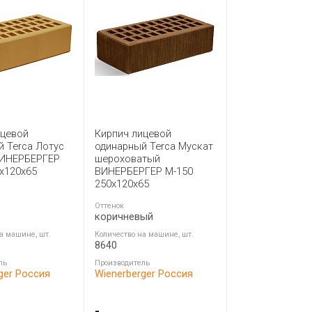
ицевой
Кирпич лицевой
 Terca Лотус
одинарный Terca Мускат
ВИНЕРБЕРГЕР
шероховатый
x120x65
ВИНЕРБЕРГЕР М-150
250x120x65
Оттенок
коричневый
а машине, шт.
Количество на машине, шт.
8640
ль
Производитель
ger Россия
Wienerberger Россия
-