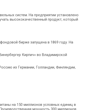
овельных систем. На предприятии установлено
лучать высококачественный продукт, который
й фондовой бирже запущена в 1869 году. На
«Винербергер Кирпич» во Владимирской
оссию из Германии, Голландии, Финляндии,
читаны на 150 миллионов условных единиц в
. Производственная мощность 300 миллионов