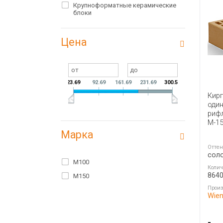
Крупноформатные керамические
блоки
Цена
23.69
92.69
161.69
231.69
300.59
Кир
один
риф
М-15
Марка
Оттен
сол
M100
Колич
864
M150
Произ
Wien
-