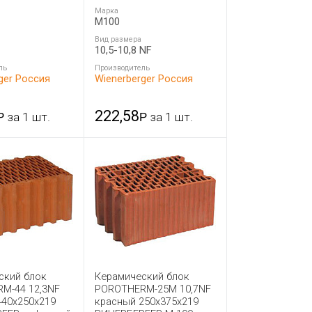
Марка
M100
Вид размера
10,5-10,8 NF
ль
Производитель
ger Россия
Wienerberger Россия
222,58
Р
за 1 шт.
Р
за 1 шт.
ский блок
Керамический блок
M-44 12,3NF
POROTHERM-25М 10,7NF
440x250x219
красный 250x375x219