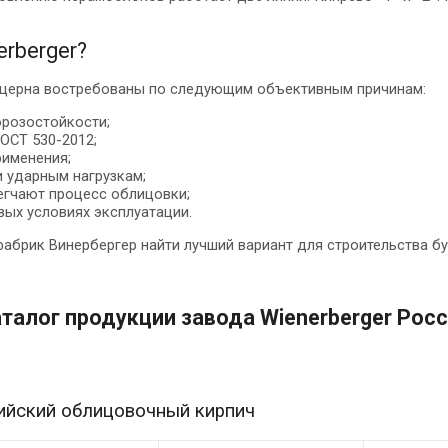
rberger?
нцерна востребованы по следующим объективным причинам:
орозостойкости;
ОСТ 530-2012;
рименения;
и ударным нагрузкам;
гчают процесс облицовки;
ых условиях эксплуатации.
фабрик Винербергер найти лучший вариант для строительства б
талог продукции завода Wienerberger Рос
ийский облицовочный кирпич