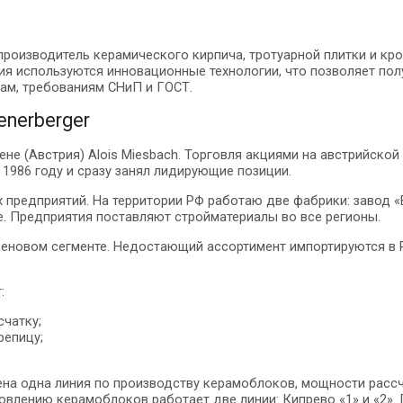
производитель керамического кирпича, тротуарной плитки и кр
ия используются инновационные технологии, что позволяет по
ам, требованиям СНиП и ГОСТ.
enerberger
ене (Австрия) Alois Miesbach. Торговля акциями на австрийско
986 году и сразу занял лидирующие позиции.
их предприятий. На территории РФ работаю две фабрики: завод 
е. Предприятия поставляют стройматериалы во все регионы.
еновом сегменте. Недостающий ассортимент импортируются в Р
:
чатку;
репицу;
щена одна линия по производству керамоблоков, мощности расс
отовлению керамоблоков работает две линии: Кипрево «1» и «2»