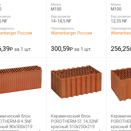
а
Марка
Марка
0
M100
M100
азмера
Вид размера
Вид размера
5 NF
14-14,5 NF
12,35 NF
водитель
Производитель
Производите
erberger Россия
Wienerberger Россия
Wienerber
6,39
300,59
256,25
Р
за 1 шт.
Р
за 1 шт.
амический блок
Керамический блок
Керамиче
OTHERM-8 4.5NF
POROTHERM-51 14,32NF
POROTHER
сный 80x500x219
красный 510x250x219
красный 