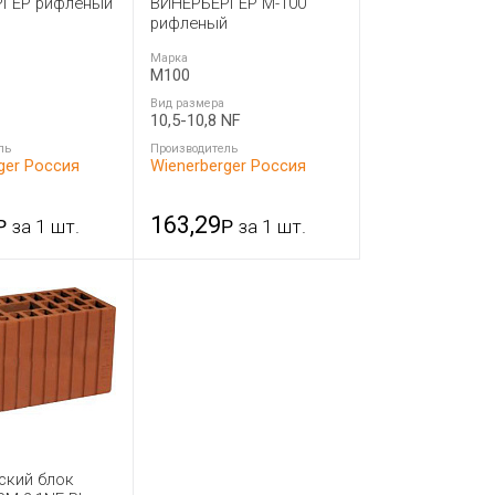
ГЕР рифленый
ВИНЕРБЕРГЕР М-100
рифленый
Марка
M100
Вид размера
10,5-10,8 NF
ль
Производитель
ger Россия
Wienerberger Россия
163,29
Р
за 1 шт.
Р
за 1 шт.
ский блок