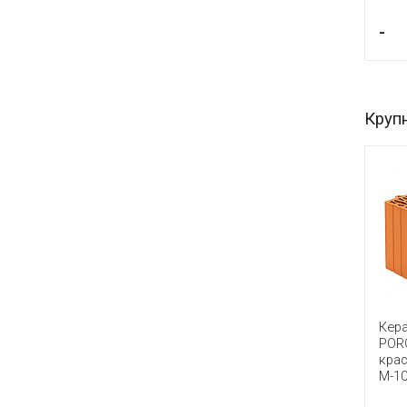
-
Круп
Кер
POR
кра
М-1