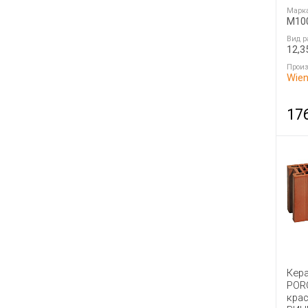
Марк
M10
Вид р
12,3
Произ
Wien
17
Кер
POR
кра