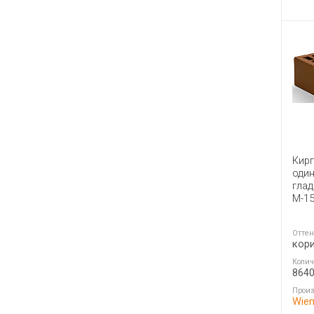
Кир
один
гла
М-15
Оттен
кор
Колич
864
Произ
Wien