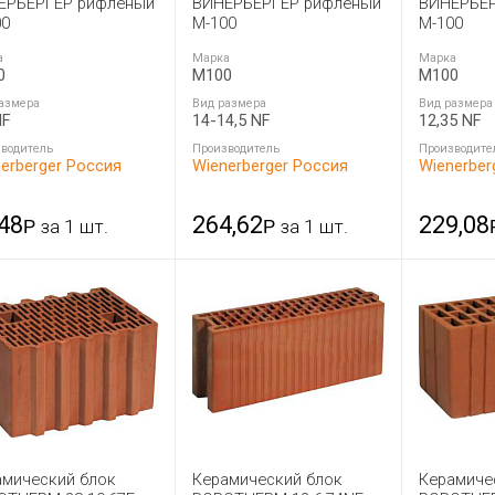
ЕРБЕРГЕР рифленый
ВИНЕРБЕРГЕР рифленый
ВИНЕРБЕР
00
М-100
М-100
а
Марка
Марка
0
M100
M100
азмера
Вид размера
Вид размера
NF
14-14,5 NF
12,35 NF
водитель
Производитель
Производите
erberger Россия
Wienerberger Россия
Wienerber
,48
264,62
229,08
Р
за 1 шт.
Р
за 1 шт.
амический блок
Керамический блок
Керамиче