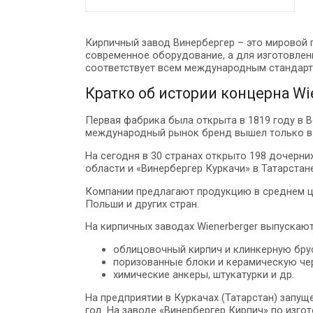
Кирпичный завод Винербергер – это мировой 
современное оборудование, а для изготовлен
соответствует всем международным стандарт
Кратко об истории концерна Wi
Первая фабрика была открыта в 1819 году в В
международный рынок бренд вышел только в 1
На сегодня в 30 странах открыто 198 дочерн
области и «Винербергер Куркачи» в Татарстан
Компании предлагают продукцию в среднем ц
Польши и других стран.
На кирпичных заводах Wienerberger выпускают
облицовочный кирпич и клинкерную брус
поризованные блоки и керамическую че
химические анкеры, штукатурки и др.
На предприятии в Куркачах (Татарстан) запу
год. На заводе «Винербергер Кирпич» по изг