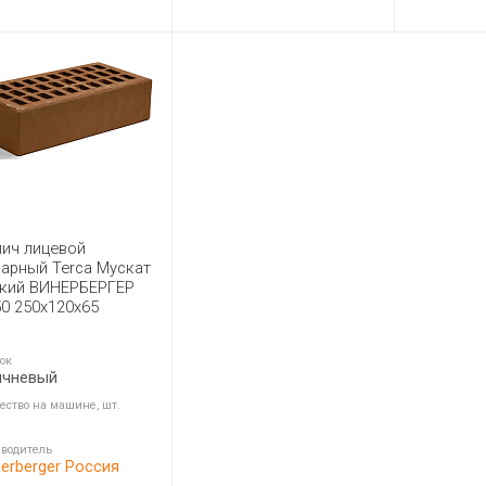
пич лицевой
арный Terca Мускат
дкий ВИНЕРБЕРГЕР
0 250x120x65
ок
ичневый
ество на машине, шт.
0
водитель
erberger Россия