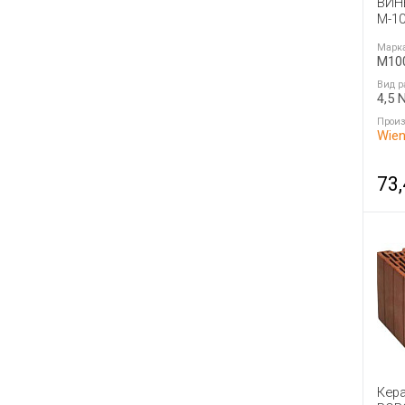
ВИН
М-1
Марк
M10
Вид р
4,5 
Произ
Wien
73
Кер