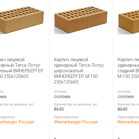
пич лицевой
Кирпич лицевой
Кирпич л
арный Terca Лотус
одинарный Terca Лотус
одинарный
леный ВИНЕРБЕРГЕР
шероховатый
гладкий 
0 250x120x65
ВИНЕРБЕРГЕР М-150
М-150 250
250x120x65
ок
Оттенок
Оттенок
ома
солома
солома
ество на машине, шт.
Количество на машине, шт.
Количество н
0
8640
8640
водитель
Производитель
Производите
erberger Россия
Wienerberger Россия
Wienerber
-
-