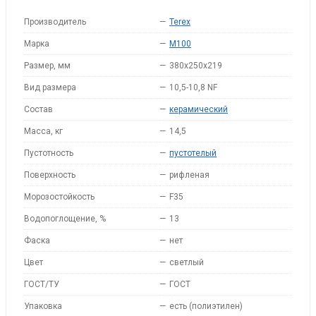
Производитель
—
Terex
Марка
—
M100
Размер, мм
—
380x250x219
Вид размера
—
10,5-10,8 NF
Состав
—
керамический
Масса, кг
—
14,5
Пустотность
—
пустотелый
Поверхность
—
рифленая
Морозостойкость
—
F35
Водопоглощение, %
—
13
Фаска
—
нет
Цвет
—
светлый
ГОСТ/ТУ
—
ГОСТ
Упаковка
—
есть (полиэтилен)