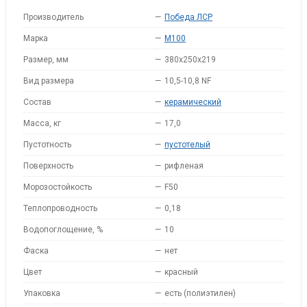
Производитель
—
Победа ЛСР
Марка
—
M100
Размер, мм
—
380x250x219
Вид размера
—
10,5-10,8 NF
Состав
—
керамический
Масса, кг
—
17,0
Пустотность
—
пустотелый
Поверхность
—
рифленая
Морозостойкость
—
F50
Теплопроводность
—
0,18
Водопоглощение, %
—
10
Фаска
—
нет
Цвет
—
красный
Упаковка
—
есть (полиэтилен)