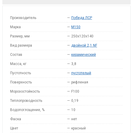
Производитель
—
Победа ЛСР
Марка
—
M150
Размер, мм
—
250x120x140
Вид размера
—
двойной 2,1 NF
Состав
—
керамический
Масса, кг
—
3,8
Пустотность
—
пустотелый
Поверхность
—
рифленая
Морозостойкость
—
F100
Теплопроводность
—
0,19
Водопоглощение, %
—
10
Фаска
—
нет
Цвет
—
красный