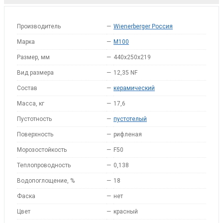
Производитель
—
Wienerberger Россия
Марка
—
M100
Размер, мм
—
440x250x219
Вид размера
—
12,35 NF
Состав
—
керамический
Масса, кг
—
17,6
Пустотность
—
пустотелый
Поверхность
—
рифленая
Морозостойкость
—
F50
Теплопроводность
—
0,138
Водопоглощение, %
—
18
Фаска
—
нет
Цвет
—
красный