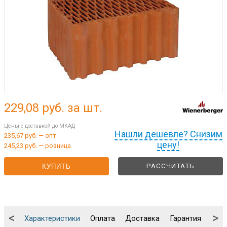
229,08
руб. за шт.
Цены с доставкой до МКАД
Нашли дешевле? Снизим
235,67 руб. — опт
цену!
245,23 руб. — розница
РАССЧИТАТЬ
КУПИТЬ
<
>
Характеристики
Оплата
Доставка
Гарантия
Упа