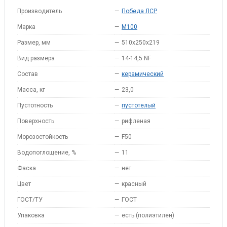
Производитель
—
Победа ЛСР
Марка
—
M100
Размер, мм
—
510x250x219
Вид размера
—
14-14,5 NF
Состав
—
керамический
Масса, кг
—
23,0
Пустотность
—
пустотелый
Поверхность
—
рифленая
Морозостойкость
—
F50
Водопоглощение, %
—
11
Фаска
—
нет
Цвет
—
красный
ГОСТ/ТУ
—
ГОСТ
Упаковка
—
есть (полиэтилен)