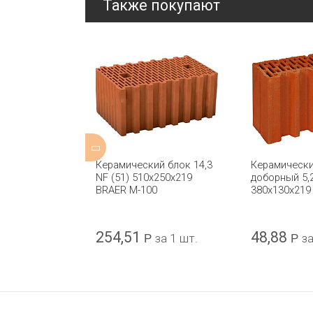
Также покупают
й блок 10,7
Керамический блок 14,3
Керамически
x250x219
NF (51) 510x250x219
доборный 5,
0
BRAER М-100
380х130х219
254,51
48,88
за 1 шт.
Р
за 1 шт.
Р
за