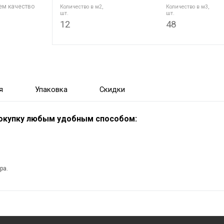
ем качество
Количество в м2,
Количество в м3,
шт.
шт.
12
48
я
Упаковка
Скидки
покупку любым удобным способом:
ра.