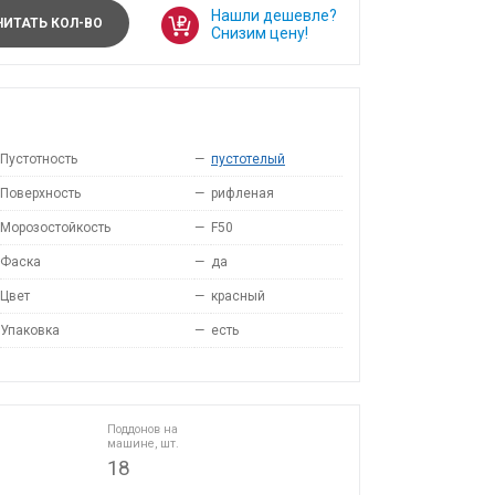
Нашли дешевле?
ИТАТЬ КОЛ-ВО
Снизим цену!
Пустотность
—
пустотелый
Поверхность
—
рифленая
Морозостойкость
—
F50
Фаска
—
да
Цвет
—
красный
Упаковка
—
есть
Поддонов на
машине, шт.
18