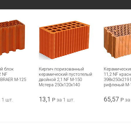
й блок
Кирпич поризованный
Керамически
2 NF
керамический пустотелый
11,2 NF крас
 BRAER М-125
двойной 2,1 NF М-150
398x250x219
Мстера 250x120x140
рифленый М-
13,1
65,57
 1 шт.
Р
за 1 шт.
Р
за