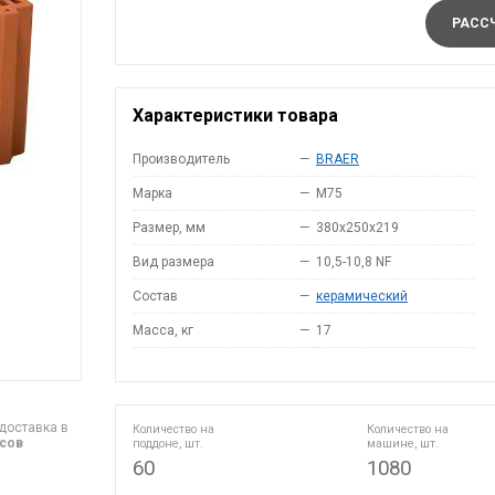
РАССЧ
Характеристики товара
Производитель
—
BRAER
Марка
—
M75
Размер, мм
—
380x250x219
Вид размера
—
10,5-10,8 NF
Состав
—
керамический
Масса, кг
—
17
доставка в
Количество на
Количество на
асов
поддоне, шт.
машине, шт.
60
1080