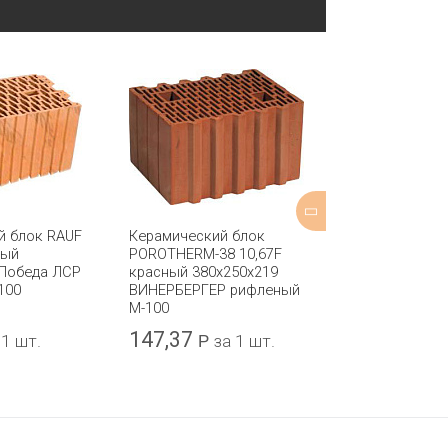
й блок RAUF
Керамический блок
Керамический
ный
POROTHERM-38 10,67F
POROTHERM-4
 Победа ЛСР
красный 380x250x219
красный 440x
100
ВИНЕРБЕРГЕР рифленый
ВИНЕРБЕРГЕР
М-100
М-100
147,37
229,08
 1 шт.
Р
за 1 шт.
Р
з