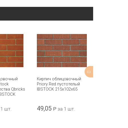
цовочный
Кирпич облицовочный
Кирпич обли
tock
Priory Red пустотелый
Leicester Mult
ества Qbricks
IBSTOCK 215x102x65
Stock полнот
IBSTOCK
IBSTOCK 215x
49,05
46,76
 1 шт.
Р
за 1 шт.
Р
за 