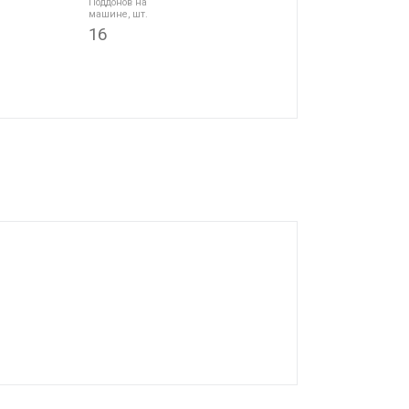
Поддонов на
машине, шт.
16