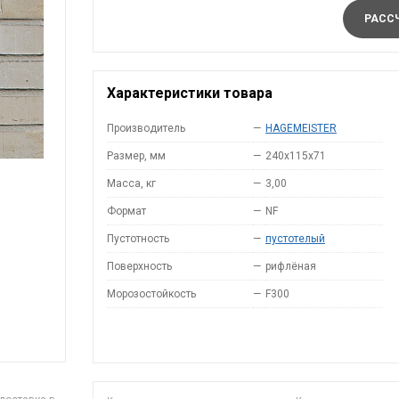
РАССЧ
Характеристики товара
Производитель
—
HAGEMEISTER
Размер, мм
—
240x115x71
Масса, кг
—
3,00
Формат
—
NF
Пустотность
—
пустотелый
Поверхность
—
рифлёная
Морозостойкость
—
F300