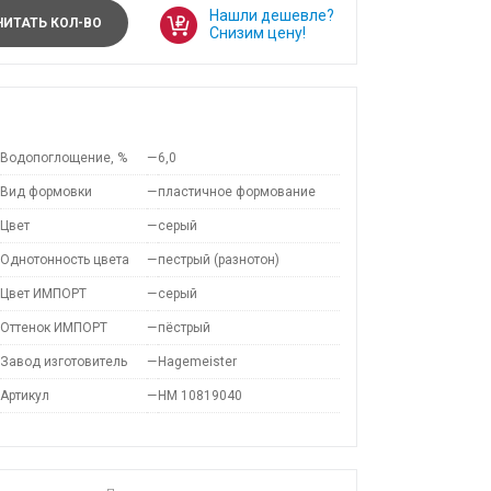
Нашли дешевле?
ИТАТЬ КОЛ-ВО
Снизим цену!
Водопоглощение, %
—
6,0
Вид формовки
—
пластичное формование
Цвет
—
серый
Однотонность цвета
—
пестрый (разнотон)
Цвет ИМПОРТ
—
серый
Оттенок ИМПОРТ
—
пёстрый
Завод изготовитель
—
Hagemeister
Артикул
—
HM 10819040