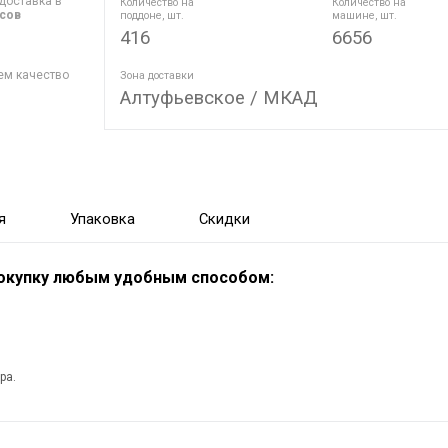
доставка в
Количество на
Количество на
асов
поддоне, шт.
машине, шт.
416
6656
ем качество
Зона доставки
Алтуфьевское / МКАД
я
Упаковка
Скидки
покупку любым удобным способом:
ра.