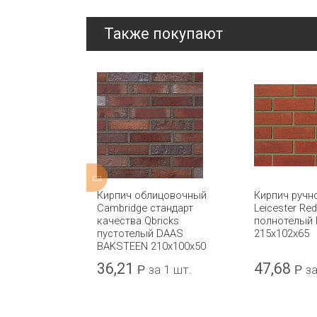
Также покупают
ицовочный
Кирпич облицовочный
Кирпич ручн
ique Blend
Cambridge стандарт
Leicester Re
 IBSTOCK
качества Qbricks
полнотелый
пустотелый DAAS
215x102x65
BAKSTEEN 210x100x50
36,21
47,68
а 1 шт.
Р
за 1 шт.
Р
за