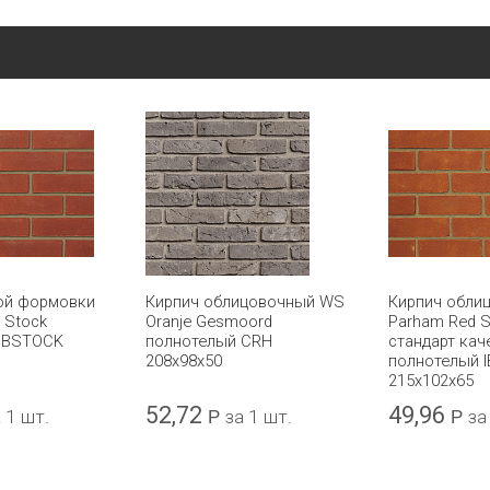
ой формовки
Кирпич облицовочный WS
Кирпич обли
d Stock
Oranje Gesmoord
Parham Red S
 IBSTOCK
полнотелый CRH
стандарт кач
208x98x50
полнотелый 
215х102х65
52,72
49,96
 1 шт.
Р
за 1 шт.
Р
за