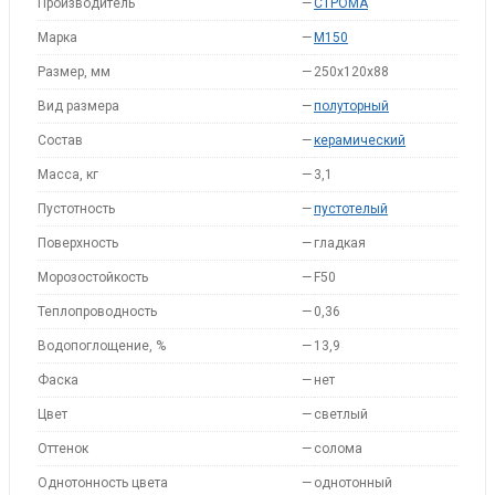
Производитель
—
СТРОМА
Марка
—
M150
Размер, мм
—
250x120x88
Вид размера
—
полуторный
Состав
—
керамический
Масса, кг
—
3,1
Пустотность
—
пустотелый
Поверхность
—
гладкая
Морозостойкость
—
F50
Теплопроводность
—
0,36
Водопоглощение, %
—
13,9
Фаска
—
нет
Цвет
—
светлый
Оттенок
—
солома
Однотонность цвета
—
однотонный