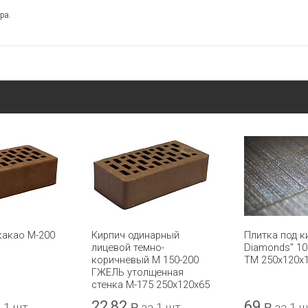
ра.
какао М-200
Кирпич одинарный
Плитка под к
лицевой темно-
Diamonds" 1
коричневый М 150-200
ТМ 250х120х
ГЖЕЛЬ утолщенная
стенка М-175 250x120x65
22,82
69
 1 шт.
Р
за 1 шт.
Р
за 1 ш