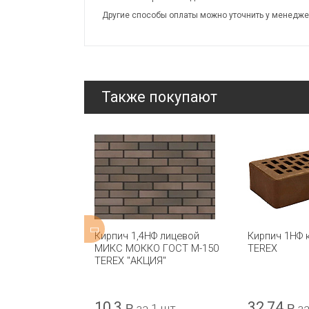
Другие способы оплаты можно уточнить у менедже
Также покупают
Ф лицевой
Кирпич 1,4НФ лицевой
Кирпич 1НФ 
-150 TEREX
МИКС МОККО ГОСТ М-150
TEREX
TEREX "АКЦИЯ"
10,3
32,74
1 шт.
Р
за 1 шт.
Р
за