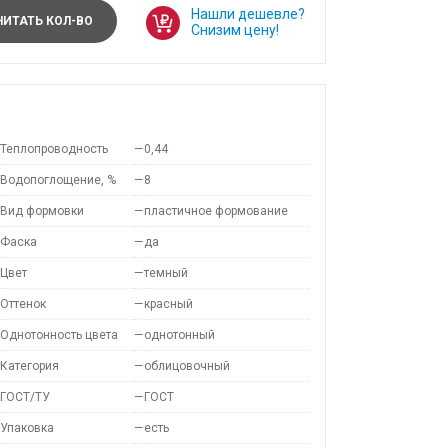
Нашли дешевле?
ИТАТЬ КОЛ-ВО
Снизим цену!
Теплопроводность
—
0,44
Водопоглощение, %
—
8
Вид формовки
—
пластичное формование
Фаска
—
да
Цвет
—
темный
Оттенок
—
красный
Однотонность цвета
—
однотонный
Категория
—
облицовочный
ГОСТ/ТУ
—
ГОСТ
Упаковка
—
есть