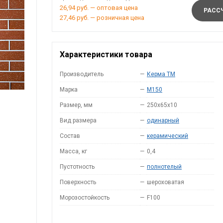
26,94 руб. — оптовая цена
РАССЧ
27,46 руб. — розничная цена
Характеристики товара
Производитель
—
Керма ТМ
Марка
—
M150
Размер, мм
—
250х65х10
Вид размера
—
одинарный
Состав
—
керамический
Масса, кг
—
0,4
Пустотность
—
полнотелый
Поверхность
—
шероховатая
Морозостойкость
—
F100