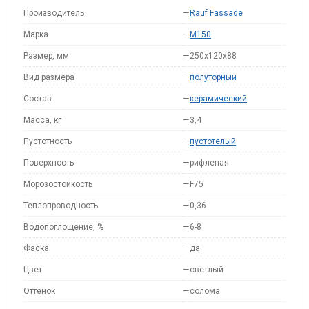
Производитель
—
Rauf Fassade
Марка
—
M150
Размер, мм
—
250x120x88
Вид размера
—
полуторный
Состав
—
керамический
Масса, кг
—
3,4
Пустотность
—
пустотелый
Поверхность
—
рифленая
Морозостойкость
—
F75
Теплопроводность
—
0,36
Водопоглощение, %
—
6-8
Фаска
—
да
Цвет
—
светлый
Оттенок
—
солома