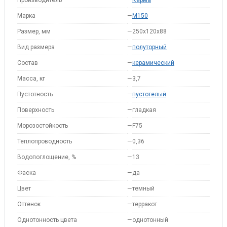
Производитель
—
Керма
Марка
—
M150
Размер, мм
—
250x120x88
Вид размера
—
полуторный
Состав
—
керамический
Масса, кг
—
3,7
Пустотность
—
пустотелый
Поверхность
—
гладкая
Морозостойкость
—
F75
Теплопроводность
—
0,36
Водопоглощение, %
—
13
Фаска
—
да
Цвет
—
темный
Оттенок
—
терракот
Однотонность цвета
—
однотонный