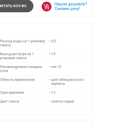
Нашли дешевле?
ИТАТЬ КОЛ-ВО
Снизим цену!
Расход воды на 1 упаковку
—
3,5
смеси
Выход раствора из 1
—
19
упаковки смеси
Рекомендуемая толщина
—
окт.15
слоя
Область применения
—
для облицовочного
кирпича
Срок хранения
—
12
Цвет смеси
—
светло-серый