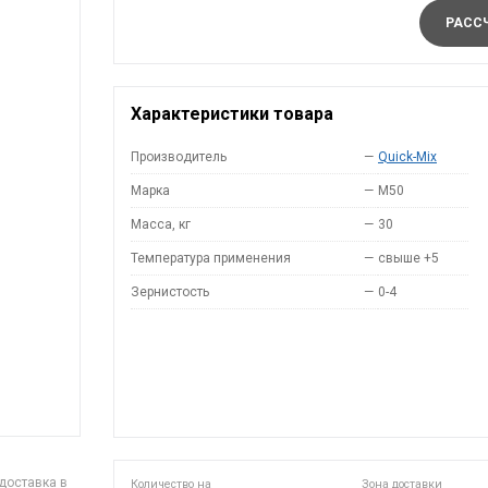
РАССЧ
Характеристики товара
Производитель
—
Quick-Mix
Марка
—
M50
Масса, кг
—
30
Температура применения
—
свыше +5
Зернистость
—
0-4
доставка в
Количество на
Зона доставки