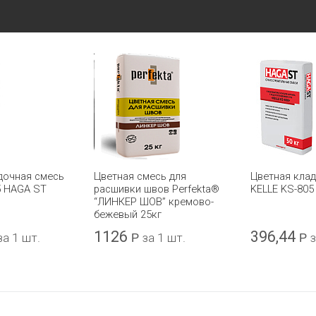
дочная смесь
Цветная смесь для
Цветная кла
5 HAGA ST
расшивки швов Perfekta®
KELLE KS-805
“ЛИНКЕР ШОВ” кремово-
бежевый 25кг
1126
396,44
за 1 шт.
Р
за 1 шт.
Р
з