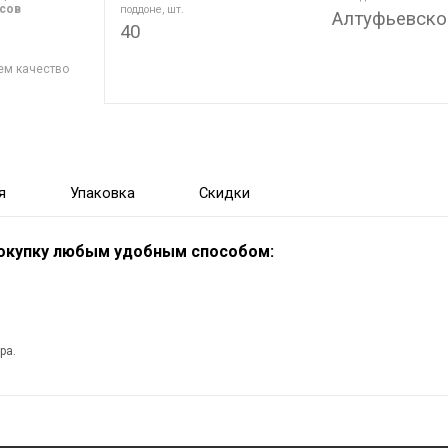
асов
поддоне, шт.
Алтуфьевско
40
ем качество
я
Упаковка
Скидки
покупку любым удобным способом:
ра.