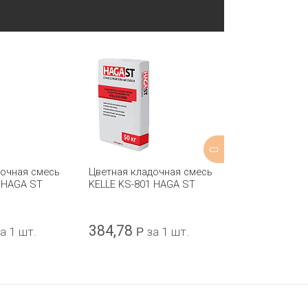
дочная смесь
Цветная кладочная смесь
Цветная клад
 HAGA ST
KELLE KS-801 HAGA ST
"PEREL NL" / 
М-50 50кг
384,78
685
а 1 шт.
Р
за 1 шт.
Р
за 1 