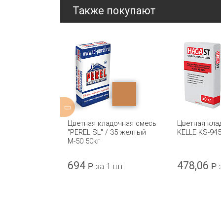
Также покупают
адочная смесь
Цветная кладочная смесь
Цветная кла
/ 40 кремовый
"PEREL SL" / 35 желтый
KELLE KS-94
М-50 50кг
694
478,06
1 шт.
Р
за 1 шт.
Р