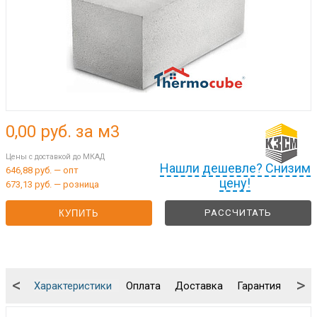
0,00
руб. за м3
Цены с доставкой до МКАД
Нашли дешевле? Снизим
646,88 руб. — опт
цену!
673,13 руб. — розница
РАССЧИТАТЬ
КУПИТЬ
<
>
Характеристики
Оплата
Доставка
Гарантия
Упа