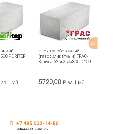
тонный
Блок газобетонный
Блок пенобе
-500 PORITEP
(газосиликатный) ГРАС-
(пеноблок) D
Калуга 625x250x300 D400
625х250х150
5720,00
4690
за 1 м3
Р
за 1 м3
Р
за 
+7 495 032-14-80
заказать звонок