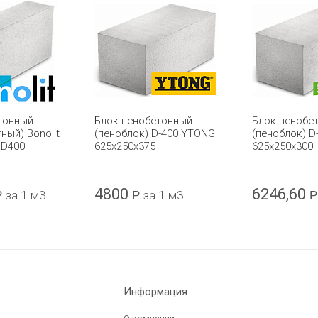
тонный
Блок пенобетонный
Блок пенобе
ный) Bonolit
(пеноблок) D-400 YTONG
(пеноблок) D
 D400
625х250х375
625x250x300
4800
6246,60
Р
за 1 м3
Р
за 1 м3
Р
Информация