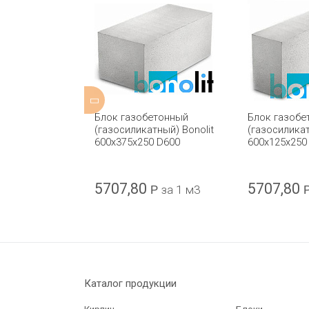
етонный
Блок газобетонный
Блок газобе
D-500 PORITEP
(газосиликатный) Bonolit
(газосиликат
5
600x375x250 D600
600x125x250
5707,80
5707,80
а 1 м3
Р
за 1 м3
Каталог продукции