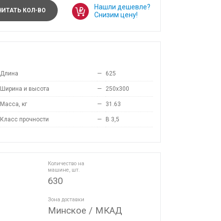
Нашли дешевле?
ИТАТЬ КОЛ-ВО
Снизим цену!
Длина
—
625
Ширина и высота
—
250x300
Масса, кг
—
31.63
Класс прочности
—
B 3,5
Количество на
машине, шт.
630
Зона доставки
Минское / МКАД