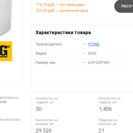
714,79 руб. — оптовая цена
РАССЧ
723,33 руб. — розничная цена
Характеристики товара
Производитель
—
YTONG
Марка
—
D500
Размер, мм
—
625*250*300
доставка в
Количество на
Количество на
асов
поддоне, шт.
поддоне, м3
30
1,406
ем качество
Количество на
Поддонов на
машине, м3
машине, шт.
29.526
21