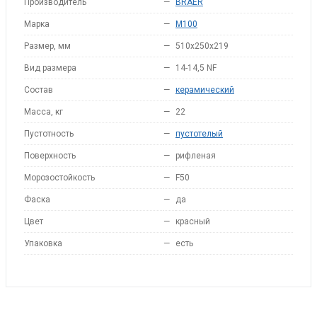
Производитель
—
BRAER
Марка
—
M100
Размер, мм
—
510x250x219
Вид размера
—
14-14,5 NF
Состав
—
керамический
Масса, кг
—
22
Пустотность
—
пустотелый
Поверхность
—
рифленая
Морозостойкость
—
F50
Фаска
—
да
Цвет
—
красный
Упаковка
—
есть