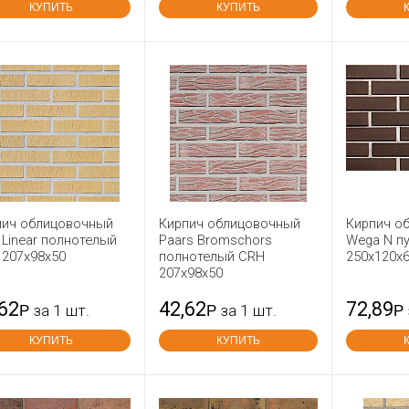
КУПИТЬ
КУПИТЬ
пич облицовочный
Кирпич облицовочный
Кирпич о
 Linear полнотелый
Paars Bromschors
Wega N п
 207x98x50
полнотелый CRH
250х120х
207x98x50
,62
42,62
72,89
Р
за 1 шт.
Р
за 1 шт.
Р
КУПИТЬ
КУПИТЬ