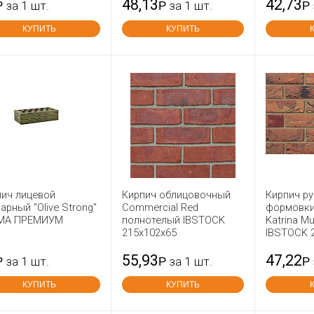
48,13
42,73
Р
за 1 шт.
Р
за 1 шт.
Р
КУПИТЬ
КУПИТЬ
пич лицевой
Кирпич облицовочный
Кирпич р
арный "Olive Strong"
Commercial Red
формовки
МА ПРЕМИУМ
полнотелый IBSTOCK
Katrina M
215x102x65
IBSTOCK 
55,93
47,22
Р
за 1 шт.
Р
за 1 шт.
Р
КУПИТЬ
КУПИТЬ