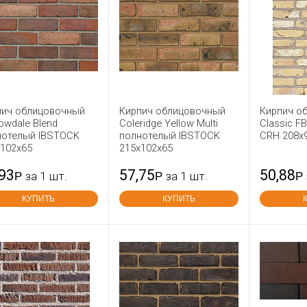
пич облицовочный
Кирпич облицовочный
Кирпич о
owdale Blend
Coleridge Yellow Multi
Classic F
нотелый IBSTOCK
полнотелый IBSTOCK
CRH 208x
x102x65
215x102x65
,93
57,75
50,88
Р
за 1 шт.
Р
за 1 шт.
Р
КУПИТЬ
КУПИТЬ