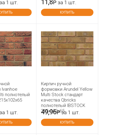
11,8
за 1 шт.
Р
за 1 шт.
КУПИТЬ
КУПИТЬ
учной
Кирпич ручной
 Ivanhoe
формовки Arundel Yellow
ulti полнотелый
Multi Stock стандарт
215x102x65
качества Qbricks
полнотелый IBSTOCK
215x102x65
49,96
за 1 шт.
Р
за 1 шт.
КУПИТЬ
КУПИТЬ