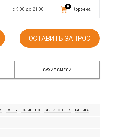
0
с 9:00 до 21:00
Корзина
ОСТАВИТЬ ЗАПРОС
СУХИЕ СМЕСИ
К
ГЖЕЛЬ
ГОЛИЦЫНО
ЖЕЛЕЗНОГОРСК
КАШИРА
ЛИПКИ
ЛОСИНКА
МАРКИНСКИЙ
МИХНЕВО
 ЭЛЕМЕНТ
РЖЕВ
САФОНО
СТРОМА
ТОВАРКОВО
ELDHAUS KLINKER
HAGEMEISTER
IBSTOCK
PETERSEN