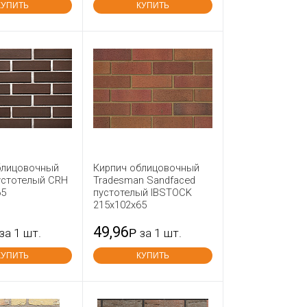
КУПИТЬ
КУПИТЬ
блицовочный
Кирпич облицовочный
устотелый CRH
Tradesman Sandfaced
65
пустотелый IBSTOCK
215x102x65
49,96
за 1 шт.
Р
за 1 шт.
КУПИТЬ
КУПИТЬ