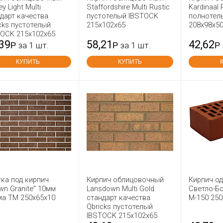
ey Light Multi
Staffordshire Multi Rustic
Kardinaal 
дарт качества
пустотелый IBSTOCK
полнотел
cks пустотелый
215x102x65
208x98x5
TOCK 215x102x65
,39
58,21
42,62
Р
за 1 шт.
Р
за 1 шт.
Р
КУПИТЬ
КУПИТЬ
ка под кирпич
Кирпич облицовочный
Кирпич о
wn Granite" 10мм
Lansdown Multi Gold
Светло-Б
ма ТМ 250х65х10
стандарт качества
М-150 250
Qbricks пустотелый
IBSTOCK 215x102x65