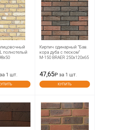
блицовочный
Кирпич одинарный "Бав.
BL полнотелый
кора дуба с песком"
98x50
М-150 BRAER 250x120x65
47,65
за 1 шт.
Р
за 1 шт.
КУПИТЬ
КУПИТЬ