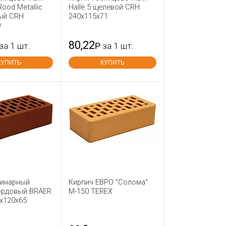
Rood Metallic
Halle 5 щелевой CRH
ый CRH
240х115х71
0
80,22
за 1 шт.
Р
за 1 шт.
КУПИТЬ
КУПИТЬ
динарный
Кирпич ЕВРО "Солома"
ордовый BRAER
М-150 TEREX
x120x65