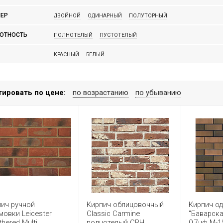
RAUF
TEREX
WIENERBERGER
ЕР
ДВОЙНОЙ
ОДИНАРНЫЙ
ПОЛУТОРНЫЙ
ОТНОСТЬ
ПОЛНОТЕЛЫЙ
ПУСТОТЕЛЫЙ
КРАСНЫЙ
БЕЛЫЙ
тировать по цене:
по возрастанию
по убыванию
пич ручной
Кирпич облицовочный
Кирпич о
овки Leicester
Classic Carmine
"Баварска
hered Multi
полнотелый CRH
0,7нф М-1