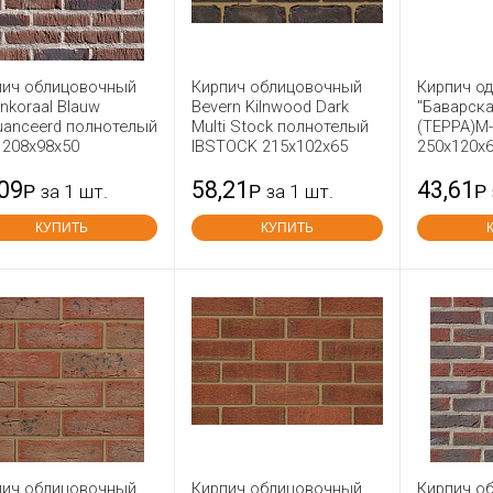
пич облицовочный
Кирпич облицовочный
Кирпич о
nkoraal Blauw
Bevern Kilnwood Dark
"Баварска
uanceerd полнотелый
Multi Stock полнотелый
(ТЕРРА)М
 208x98x50
IBSTOCK 215x102x65
250x120x
,09
58,21
43,61
Р
за 1 шт.
Р
за 1 шт.
Р
КУПИТЬ
КУПИТЬ
пич облицовочный
Кирпич облицовочный
Кирпич о