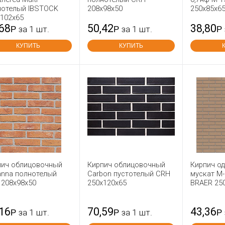
нотелый IBSTOCK
208x98x50
250x85x6
x102x65
,68
50,42
38,80
Р
за 1 шт.
Р
за 1 шт.
Р
КУПИТЬ
КУПИТЬ
пич облицовочный
Кирпич облицовочный
Кирпич о
anna полнотелый
Carbon пустотелый CRH
мускат М-
 208x98x50
250x120x65
BRAER 25
,16
70,59
43,36
Р
за 1 шт.
Р
за 1 шт.
Р