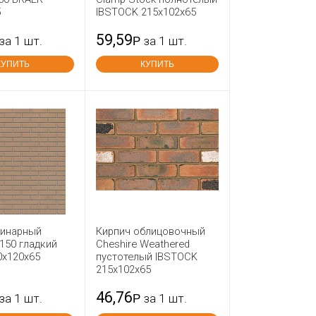
5
IBSTOCK 215x102x65
59,59
за 1 шт.
Р
за 1 шт.
КУПИТЬ
КУПИТЬ
динарный
Кирпич облицовочный
150 гладкий
Cheshire Weathered
0x120x65
пустотелый IBSTOCK
215х102х65
46,76
за 1 шт.
Р
за 1 шт.