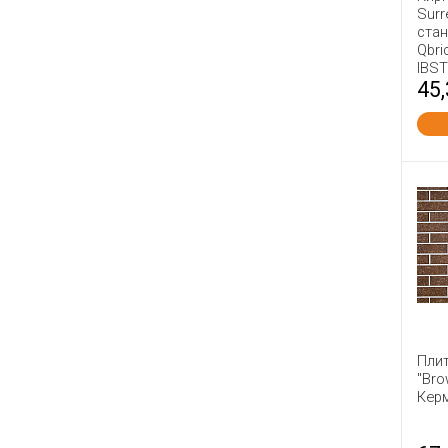
Surr
Навля
стан
Нерехта
Qbri
IBS
Новомосковск
45
Новый Иерусалим
Оболь
Палики КЗ
Петрокерамика
Победа ЛСР
Починки
Пятый Элемент
Радошковичи
Ржев
Римкер
Плит
"Bro
Россоловка
Кер
Сафоново
Серго-Ивановский