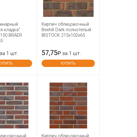
динарный
Кирпич облицовочный
я кладка"
Bexhill Dark полнотелый
-150 BRAER
IBSTOCK 215x102x65
65
57,75
за 1 шт.
Р
за 1 шт.
КУПИТЬ
КУПИТЬ
блицовочный
Кирпич облицовочный