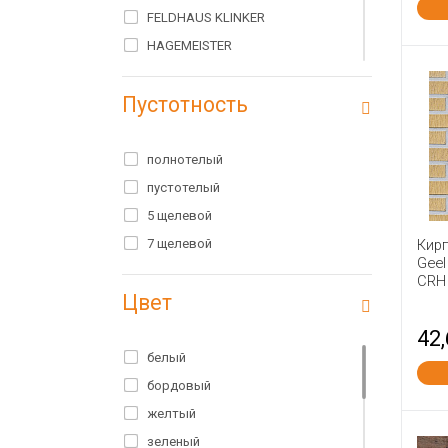
FELDHAUS KLINKER
HAGEMEISTER
HEYLEN BRICKS
Пустотность
IBSTOCK
PETERSEN
RAUF
полнотелый
Rauf Fassade
пустотелый
Terex
5 щелевой
WIENERBERGER TERCA
7 щелевой
Кир
Geel
Wienerberger Россия
CRH
Цвет
Азарово
Алексин
42
Алексин ТСМ
белый
Белые столбы
бордовый
Богородск
желтый
Болохово
зеленый