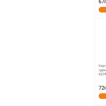
67
Сталинградский Камень
СТРОМА
Тверская керамика
Теллура
Тербуны
ТКК
Товарково
Тула №1
Фокино
Энгельс
Кир
один
Юрьев-Польский
КЕР
Ярославль
72