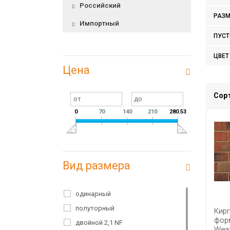
Российский
РАЗМ
Импортный
ПУСТ
ЦВЕТ
Цена
Сор
0
70
140
210
280.53
Вид размера
одинарный
полуторный
Кир
форм
двойной 2,1 NF
Weat