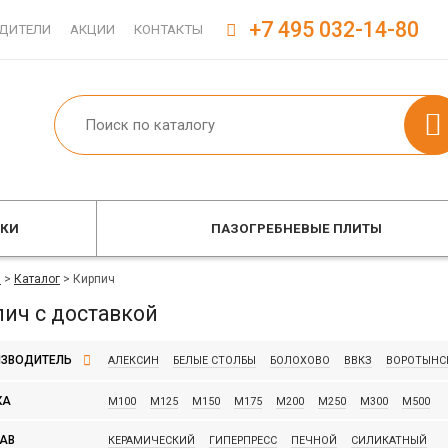
+7 495 032-14-80
ДИТЕЛИ
АКЦИИ
КОНТАКТЫ
ОКИ
ПАЗОГРЕБНЕВЫЕ ПЛИТЫ
я
>
Каталог
>
Кирпич
ич с доставкой
ЗВОДИТЕЛЬ
АЛЕКСИН
БЕЛЫЕ СТОЛБЫ
БОЛОХОВО
ВВКЗ
ВОРОТЫНС
КЕРМА
КИРОВО-ЧЕПЕЦКИЙ
КОВРОВ
КРАСНОПОЛЯНСКИЙ
КА
М100
М125
М150
М175
М200
М250
М300
М500
МСТЕРА
МЦЕНСК
НАВАШИНО
НОВОМОСКОВСК
ПЯТЫЙ
АВ
КЕРАМИЧЕСКИЙ
ГИПЕРПРЕСС
ПЕЧНОЙ
СИЛИКАТНЫЙ
ТУЛА
ФОКИНО
ЭНГЕЛЬС
ЯРОСЛАВЛЬ
BRAER
CRH
F