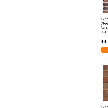
Керма
Керма ТМ
Кирово-Чепецкий
Кир
Stee
Клинцы ККИ
Gen
Ковров
CRH
Краснополянский
43
Липки
Ломинцево
Лосинка
Луховицы
МАГМА
Маркинский
Михнево
Мстера
Мценск
Навашино
Кир