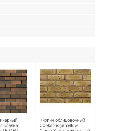
динарный
Кирпич облицовочный
я кладка"
Cooksbridge Yellow
50 BRAER
Clamp Stock полнотелый