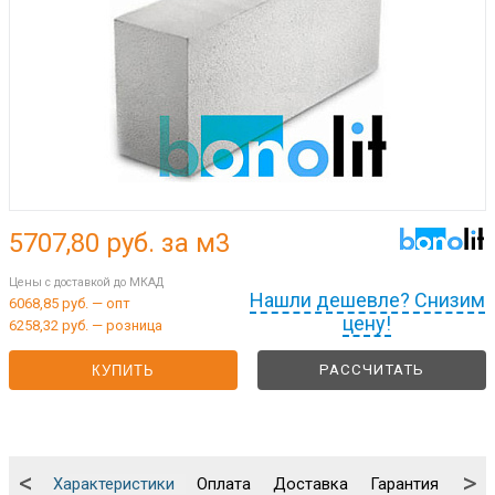
5707,80
руб. за м3
Цены с доставкой до МКАД
Нашли дешевле? Снизим
6068,85 руб. — опт
цену!
6258,32 руб. — розница
РАССЧИТАТЬ
КУПИТЬ
<
>
Характеристики
Оплата
Доставка
Гарантия
Упа