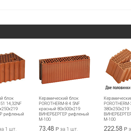
й блок
Керамический блок
Керамически
51 14,32NF
POROTHERM-8 4.5NF
POROTHERM-3
x250x219
красный 80x500x219
380x250x219
Р рифленый
ВИНЕРБЕРГЕР рифленый
ВИНЕРБЕРГЕ
М-100
М-100
73,48
222,58
за 1 шт.
Р
за 1 шт.
Р
з