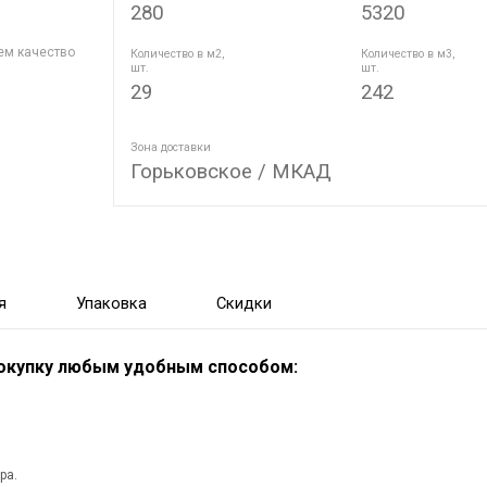
280
5320
ем качество
Количество в м2,
Количество в м3,
шт.
шт.
29
242
Зона доставки
Горьковское / МКАД
я
Упаковка
Скидки
покупку любым удобным способом:
ра.