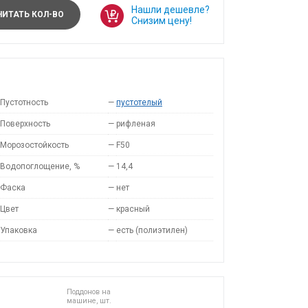
Нашли дешевле?
ИТАТЬ КОЛ-ВО
Снизим цену!
Пустотность
—
пустотелый
Поверхность
—
рифленая
Морозостойкость
—
F50
Водопоглощение, %
—
14,4
Фаска
—
нет
Цвет
—
красный
Упаковка
—
есть (полиэтилен)
Поддонов на
машине, шт.