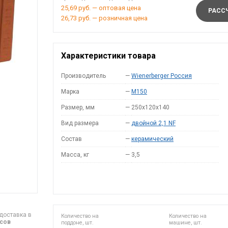
25,69 руб. — оптовая цена
РАССЧ
26,73 руб. — розничная цена
Характеристики товара
Производитель
—
Wienerberger Россия
Марка
—
M150
Размер, мм
—
250x120x140
Вид размера
—
двойной 2,1 NF
Состав
—
керамический
Масса, кг
—
3,5
доставка в
Количество на
Количество на
асов
поддоне, шт.
машине, шт.