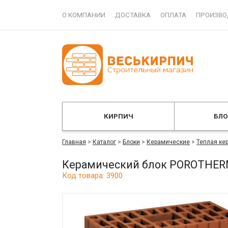
О КОМПАНИИ
ДОСТАВКА
ОПЛАТА
ПРОИЗВО
КИРПИЧ
БЛ
Главная
>
Каталог
>
Блоки
>
Керамические
>
Теплая ке
Керамический блок POROTHERM
Код товара: 3900