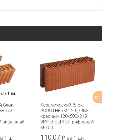
й блок
Керамический блок
Кирпич пори
8 1/2
POROTHERM-12 6,74NF
керамический
красный 120x500x219
двойной 2,1 N
Р рифленый
ВИНЕРБЕРГЕР рифленый
Мстера 250x1
М-100
110,07
13,1
а 1 шт.
Р
за 1 шт.
Р
за 1