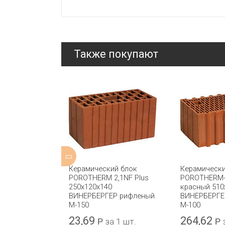
Также покупают
й блок 5,4 NF
Керамический блок
Керамически
М-150 BRAER
POROTHERM 2,1NF Plus
POROTHERM-
250x120x140
красный 510
ВИНЕРБЕРГЕР рифленый
ВИНЕРБЕРГЕ
М-150
М-100
23,69
264,62
а 1 шт.
Р
за 1 шт.
Р