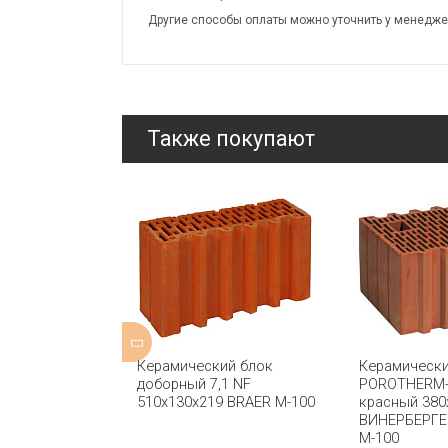
Другие способы оплаты можно уточнить у менедже
Также покупают
й блок 12,4
Керамический блок
Керамически
x219 BRAER
доборный 7,1 NF
POROTHERM-3
510x130x219 BRAER М-100
красный 380
ВИНЕРБЕРГЕ
М-100