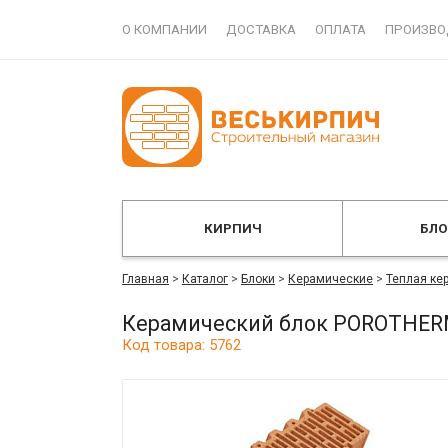
О КОМПАНИИ
ДОСТАВКА
ОПЛАТА
ПРОИЗВО
КИРПИЧ
БЛ
Главная
>
Каталог
>
Блоки
>
Керамические
>
Теплая ке
Керамический блок POROTHERM
Код товара: 5762