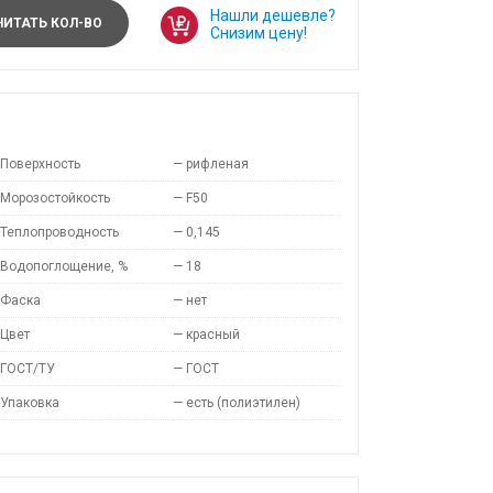
Нашли дешевле?
ИТАТЬ КОЛ-ВО
Снизим цену!
Поверхность
—
рифленая
Морозостойкость
—
F50
Теплопроводность
—
0,145
Водопоглощение, %
—
18
Фаска
—
нет
Цвет
—
красный
ГОСТ/ТУ
—
ГОСТ
Упаковка
—
есть (полиэтилен)