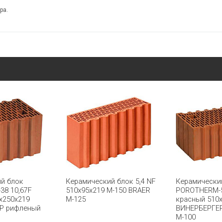
ра.
й блок
Керамический блок 5,4 NF
Керамически
8 10,67F
510х95х219 М-150 BRAER
POROTHERM-5
x250x219
М-125
красный 510
Р рифленый
ВИНЕРБЕРГЕ
М-100