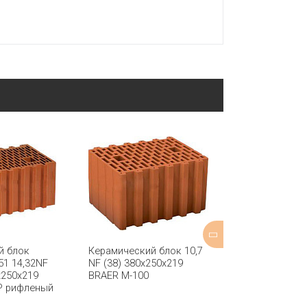
й блок
Керамический блок 10,7
Кирпич двойн
1 14,32NF
NF (38) 380x250x219
поризованный
x250x219
BRAER М-100
ГЖЕЛЬ
Р рифленый