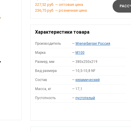
227,52 руб. — оптовая цена
РАССЧ
236,75 руб. — розничная цена
Характеристики товара
Производитель
—
Wienerberger Россия
Марка
—
M100
Размер, мм
—
380x250x219
Вид размера
—
10,5-10,8 NF
Состав
—
керамический
Масса, кг
—
17,1
Пустотность
—
пустотелый